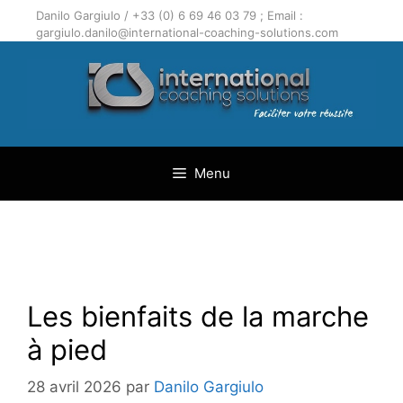
Aller
Danilo Gargiulo / +33 (0) 6 69 46 03 79 ; Email :
au
gargiulo.danilo@international-coaching-solutions.com
contenu
Menu
Les bienfaits de la marche
à pied
28 avril 2026
par
Danilo Gargiulo