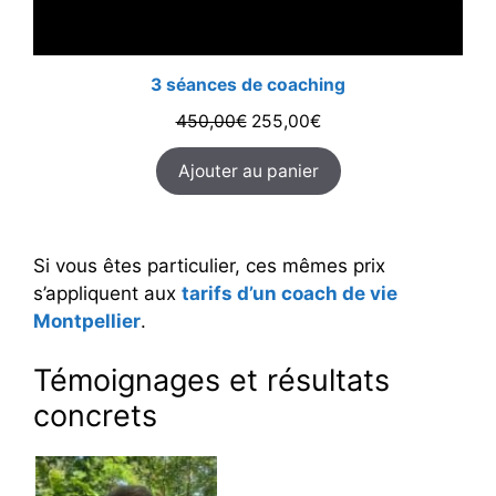
3 séances de coaching
Le
Le
450,00
€
255,00
€
prix
prix
Ajouter au panier
initial
actuel
était :
est :
450,00€.
255,00€.
Si vous êtes particulier, ces mêmes prix
s’appliquent aux
tarifs d’un coach de vie
Montpellier
.
Témoignages et résultats
concrets