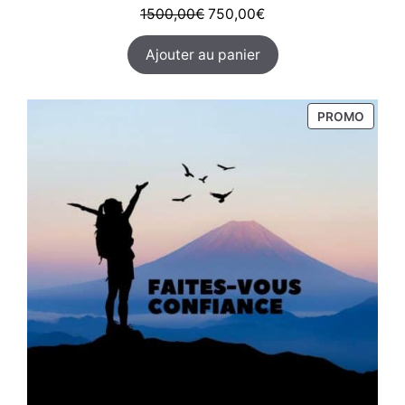
Le
Le
1500,00
€
750,00
€
prix
prix
Ajouter au panier
initial
actuel
était :
est :
1500,00€.
750,00€.
PRODU
PROMO
EN
PROM