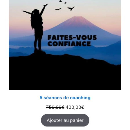
5 séances de coaching
Le
Le
750,00
€
400,00
€
prix
prix
Ajouter au panier
initial
actuel
était :
est :