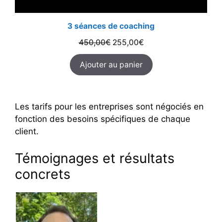
3 séances de coaching
Le
Le
450,00
€
255,00
€
prix
prix
Ajouter au panier
initial
actuel
était :
est :
450,00€.
255,00€.
Les tarifs pour les entreprises sont négociés en
fonction des besoins spécifiques de chaque
client.
Témoignages et résultats
concrets