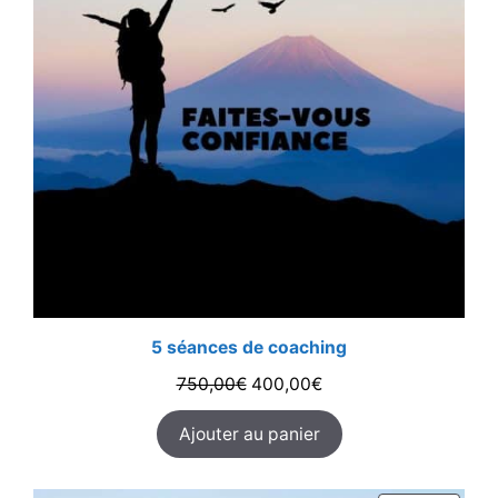
5 séances de coaching
Le
Le
750,00
€
400,00
€
prix
prix
Ajouter au panier
initial
actuel
était :
est :
750,00€.
400,00€.