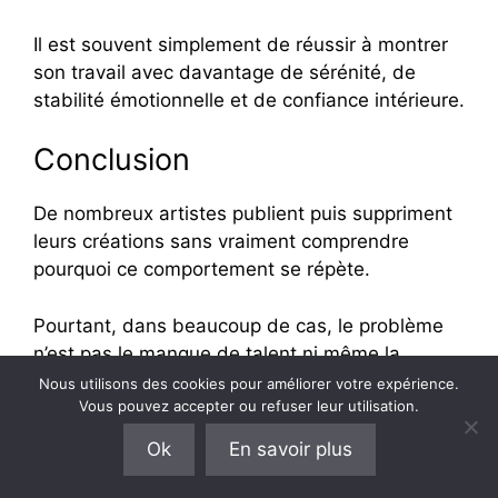
Il est souvent simplement de réussir à montrer
son travail avec davantage de sérénité, de
stabilité émotionnelle et de confiance intérieure.
Conclusion
De nombreux artistes publient puis suppriment
leurs créations sans vraiment comprendre
pourquoi ce comportement se répète.
Pourtant, dans beaucoup de cas, le problème
n’est pas le manque de talent ni même la
qualité du travail artistique.
Nous utilisons des cookies pour améliorer votre expérience.
Vous pouvez accepter ou refuser leur utilisation.
Ce qui devient difficile, c’est souvent la visibilité
Ok
En savoir plus
elle-même.