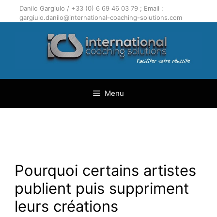
Aller
Danilo Gargiulo / +33 (0) 6 69 46 03 79 ; Email :
au
gargiulo.danilo@international-coaching-solutions.com
contenu
Menu
Pourquoi certains artistes
publient puis suppriment
leurs créations